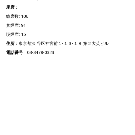
座席
：
総席数: 106
禁煙席: 91
喫煙席: 15
住所
：東京都渋 谷区神宮前１‐１３‐１８ 第２大英ビル
電話番号
：03-3478-0323