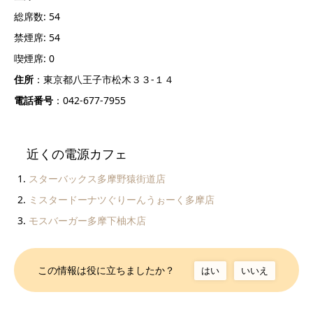
総席数: 54
禁煙席: 54
喫煙席: 0
住所
：東京都八王子市松木３３‐１４
電話番号
：042-677-7955
近くの電源カフェ
スターバックス多摩野猿街道店
ミスタードーナツぐりーんうぉーく多摩店
モスバーガー多摩下柚木店
この情報は役に立ちましたか？
はい
いいえ