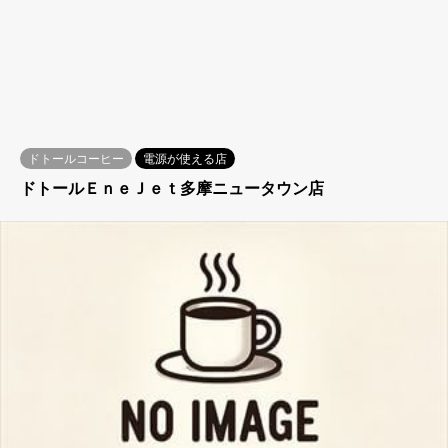
ドトールコーヒー
電源が使える店
ドトールＥｎｅＪｅｔ多摩ニュータウン店