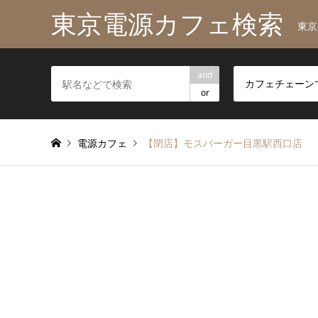
東京電源カフェ検索
東京
and
ます。
カフェチェーン
or
電源カフェ
【閉店】モスバーガー目黒駅西口店