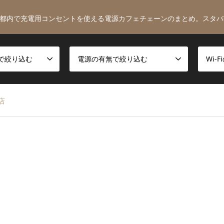
都内で充電用コンセントを使える電源カフェチェーンのまとめ。スタバ
で絞り込む
電源の有無で絞り込む
Wi-
店