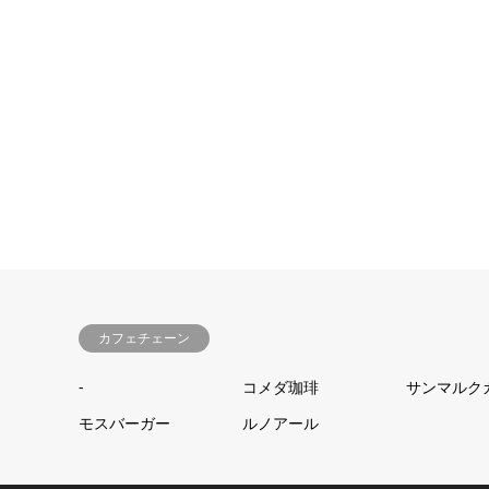
カフェチェーン
-
コメダ珈琲
サンマルク
モスバーガー
ルノアール