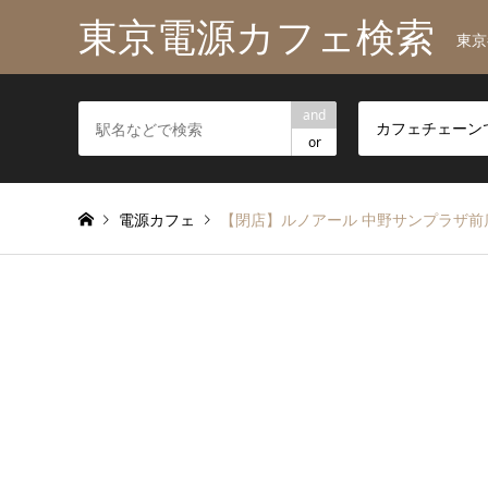
東京電源カフェ検索
東京
and
ます。
カフェチェーン
or
電源カフェ
【閉店】ルノアール 中野サンプラザ前