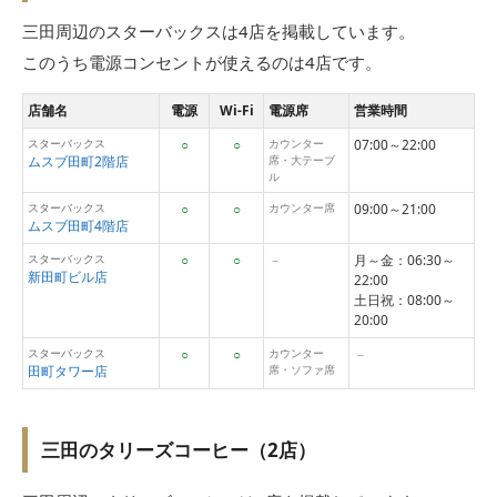
三田周辺のスターバックスは4店を掲載しています。
このうち電源コンセントが使えるのは4店です。
店舗名
電源
Wi-Fi
電源席
営業時間
スターバックス
○
○
カウンター
07:00～22:00
ムスブ田町2階店
席・大テーブ
ル
スターバックス
○
○
カウンター席
09:00～21:00
ムスブ田町4階店
スターバックス
○
○
－
月～金：06:30～
新田町ビル店
22:00
土日祝：08:00～
20:00
スターバックス
○
○
カウンター
－
田町タワー店
席・ソファ席
三田のタリーズコーヒー（2店）