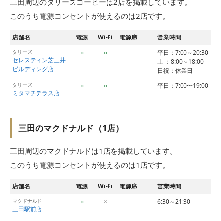
三田周辺のタリーズコーヒーは2店を掲載しています。
このうち電源コンセントが使えるのは2店です。
店舗名
電源
Wi-Fi
電源席
営業時間
タリーズ
○
○
－
平日：7:00～20:30
セレスティン芝三井
土 ：8:00～18:00
ビルディング店
日祝：休業日
タリーズ
○
○
－
平日：7:00〜19:00
ミタマチテラス店
三田のマクドナルド（1店）
三田周辺のマクドナルドは1店を掲載しています。
このうち電源コンセントが使えるのは1店です。
店舗名
電源
Wi-Fi
電源席
営業時間
マクドナルド
○
×
－
6:30～21:30
三田駅前店