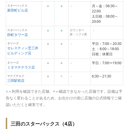
スターバックス
○
○
－
月～金：06:30～
新田町ビル店
22:00
土日祝：08:00～
20:00
スターバックス
○
○
カウンター
－
田町タワー店
席・ソファ席
タリーズ
○
○
－
平日：7:00～20:30
セレスティン芝三井
土 ：8:00～18:00
ビルディング店
日祝：休業日
タリーズ
○
○
－
平日：7:00〜19:00
ミタマチテラス店
マクドナルド
○
×
－
6:30～21:30
三田駅前店
○＝利用を確認できた店舗、×＝確認できなかった店舗です。設備は予
告なく変わることがあるため、お出かけの前に店舗の公式情報でご確
認いただくと確実です。
三田のスターバックス（4店）