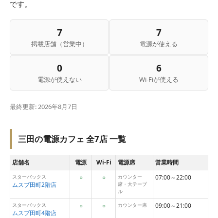
です。
7
7
掲載店舗（営業中）
電源が使える
0
6
電源が使えない
Wi-Fiが使える
最終更新: 2026年8月7日
三田の電源カフェ 全7店 一覧
店舗名
電源
Wi-Fi
電源席
営業時間
スターバックス
○
○
カウンター
07:00～22:00
ムスブ田町2階店
席・大テーブ
ル
スターバックス
○
○
カウンター席
09:00～21:00
ムスブ田町4階店